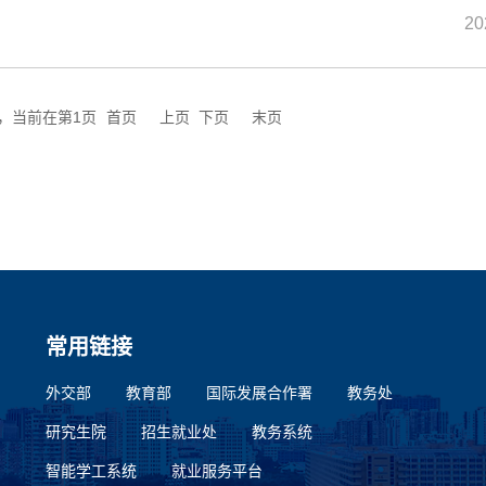
20
页，当前在第1页
首页
上页
下页
末页
常用链接
外交部
教育部
国际发展合作署
教务处
研究生院
招生就业处
教务系统
智能学工系统
就业服务平台