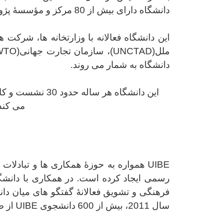
دانشگاه دارای بیش از 80 مرکز و مؤسسۀ پژوهشی است.
این دانشگاه فعالانه با وزارتخانه ها، شرک
ملل
(UNCTAD)
، سازمان تجارت جهانی
(WTO)
دانشگاه به شمار می روند.
این دانشگاه
هر ساله حدود 
می کند. از سال 2006 تا 2011، اساتید این د
UIBE
همواره به حوزۀ همکاری ها و تبادلات ب
رسمی ایجاد کرده است. در همکاری با دانشگا
فرهنگی و تشویق فعالانۀ گفتگو های میان دان
سال 2011، بیش از 600 دانشجوی
UIBE
از ط