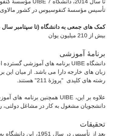
تا سال 2014، دانشگاه
UIBE
7 مؤسسۀ کنفوس
تأسیس مؤسسۀ کنفوسیوس در کشور مالاوی با 
کمک های جمعی به دانشگاه (تا سپتامبر سال 2014)
بیش از 210 میلیون یوان
برنامۀ آموزشی
دانشگاه
UIBE
برنامه های آموزشی گسترده ای
زبان های خارجه دارا می باشد. از میان این بر
رشته های کلیدی
"پروژۀ 211" هستند.
علاوه بر این،
UIBE
همچنین برنامه های
آموزش
دانشجویان مشغول به کار در مشاغل دولتی، ر
تحقیقات
بعد از تأسیس در سا