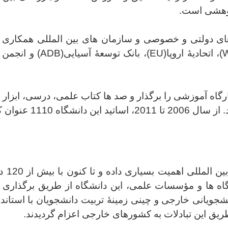
ت های دولتی و خصوصی و سازمان های بین المللی همکاری
، اتحادیۀ اروپا
(EU)
، بانک توسعۀ آسیایی
(ADB)
و انجمن ب
30 نشست و کارگاه آموزشی را برگذار و صد ها کتاب علمی، درسی، ا
انشگاه 1110 عنوان کتاب و 5210 عنوان مقاله را به چاپ رساندند.
ین المللی اهمیت بسیاری داده و تا کنون
با
ه ها و مؤسسات علمی، این دانشگاه از طریق برگذاری برن
شجویانی خارجی و چینی زمینۀ تربیت دانشجویان با استاندا
ریق این تبادلات به کشورهای خارجی اعزام گردیدند.