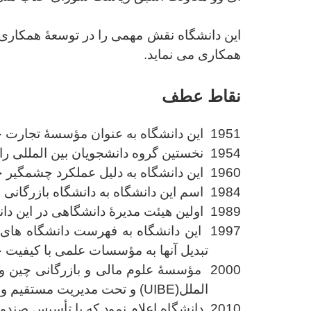
این دانشگاه
همکاری می نماید.
نقاط عطف
1951 این دانشگاه به عنوان مؤسسۀ تجارت خارجی پکن تحت نظارت وزارت اقتصاد و تجارت بین الملل تأسیس شد.
1954 نخستین گروه دانشجویان بین المللی را پذرفته شدند.
1960 این دانشگاه به دلیل عملکرد چشمگیر خود توسط دولت به عنوان دانشگاه کلیدی انتخاب گردید.
1984
اسم این دانشگاه به دانشگاه بازرگانی و 
1989
اولین هیئت مدیرۀ دانشگاهی در این د
1997 این دانشگاه به فهرست دانشگاه های "پروژۀ 211" اضافه شد.
تبدیل آنها به مؤسسات علمی با کیفیت جهانی در قرن 21 
2000 مؤسسۀ علوم مالی و بازرگانی چین و
الملل
(UIBE)
و تحت مدیریت مستقیم و
2010 دانشگاه اعلام نمود که با تأسیس
صندوق