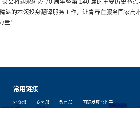
广交会将迎来创办 70 周年暨第 140 届的重要历
更精湛的本领投身翻译服务工作，让青春在服务国家高
力量！
常用链接
外交部
商务部
教育部
国际发展合作署
教务处
研究生院
招生就业处
教务系统
智能学工系统
就业服务平台