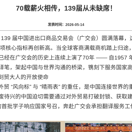
70载薪火相传，139届从未缺席！
发表时间：2026-05-14
，第 139 届中国进出口商品交易会（广交会）圆满落幕，
，多项核心指标再创新高。当全球客商满载商机踏上归途，
经在广交会的历史上连续上演了70年 —— 自1957
译笔，架起中国与世界沟通的桥梁，镌刻下服务国家
镌刻贸大人的开放使命
 “风向标” 与 “晴雨表” 的重任，是中国连接世界的
废待兴的中国迫切需要通过对外贸易打破封锁、获取
院的首批学子响应国家号召，奔赴广交会承担翻译服务