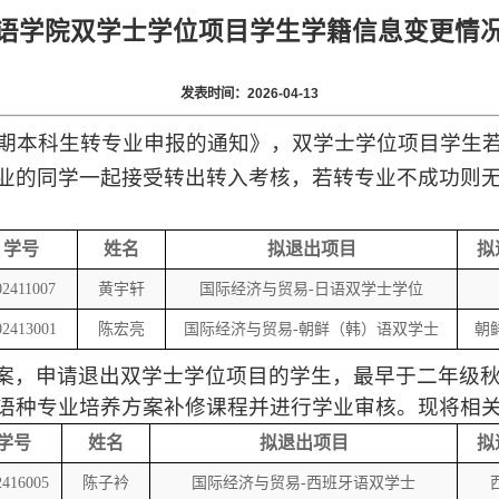
语学院双学士学位项目学生学籍信息变更情
发表时间：2026-04-13
期本科生转专业申报的通知
》
，
双学士学位项目学生
业的同学一起接受转出转入考核，若转专业不成功则
学号
姓名
拟
退出
项目
拟
02411007
黄宇轩
国际经济与贸易-日语双学士学位
02413001
陈宏亮
国际经济与贸易-朝鲜（韩）语双学士
朝
案，
申请
退出双学士学位项目的
学生
，
最早
于二年级
语种
专业培养方案补修课程并进行
学业审核
。
现将
相
学号
姓名
拟退出
项目
拟
2416005
陈子衿
国际经济与贸易-西班牙语双学士