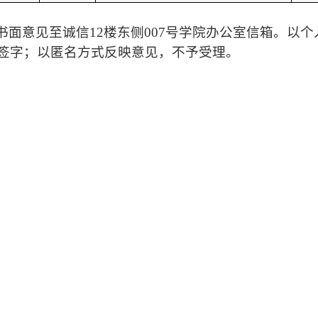
书面意见
至
诚信12楼
东侧
007号
学院办公室
信箱
。
以个
签字；以匿名方式反映意见，不予受理。
常用链接
外交部
商务部
教育部
国际发展合作署
教务处
研究生院
招生就业处
教务系统