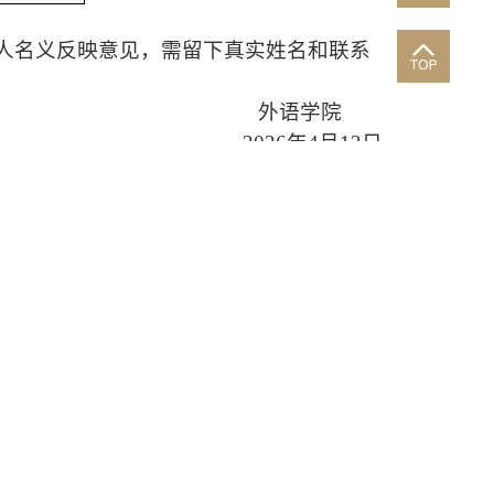
人名义反映意见，需留下真实姓名和联系
外语学院
20
2
6
年
4
月
1
3
日
联系我们
学院地址：北京市朝阳区对外经济贸易大学诚信楼12层
邮政编码：100029