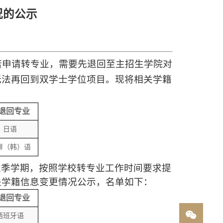
况的公示
若申请转专业，需要先退回至主招生学院对
无法再回到双学士学位项目
。现将
相关
学籍
退回
专业
日语
鲜（韩）语
秋季学期
，按照学校转专业
工作
时间要求
提
关学籍信息变更情况公示，名单如下：
退回
专业
西班牙语