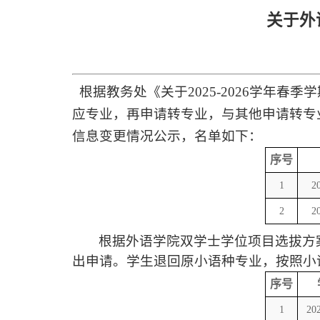
关于外
根据教务处《
关于
2025-2026
学年春
季学
应专业，再申请转专业，与其他申请转专
信息
变更情况
公示，名单如下：
序号
1
2
2
2
根据外语学院
双学士学位
项目
选拔方
出申请
。学生退回原小语种专业，
按照
小
序号
1
20