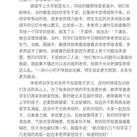
薛国平上大学前是军人，同班的滕德祥是老高中，他们年
龄稍长，当时都是活跃的学生干部，在集体中显得成熟干练，对
同学有带动作用，是李老师得力助手。师生交往的许多场景在薛
国平的记忆中难以磨灭。比如有一次，李老师上课时见徐建春同
学给一个同学扔纸条，就发了火：“不爱听，就出去！”下课后，
她也没理徐建春。当时，同学们没想到平日随和的李老师会这么
生气。当晚，薛国平、滕德祥就带着徐建春去李老师家请罪。李
老师这才了解到，徐建春扔纸条是因为课堂上有个问题没弄清
楚，想问问同学。于是她对三人说：“你们有什么问题可以直接向
我提，我如果不懂还可以去问我的老师，但我不允许把课堂弄得
这么乱。”一场小小的不快就此化解，师生自此更为默契，关系也
更为融洽。
李老师对学生的关怀不仅局限于学习，还时时体现在对他
们生活的关心上。为了给来自外地的学生改善伙食，她常常邀请
学生们周末到她家吃饭。那时她丈夫在国外常驻，她带着两个没
上学的孩子，还要照顾婆婆，生活挺难的。但这并不影响周末她
家学生满座，这当中不光有本班的，还有外班的。大家一起包饺
子，过美食之瘾，享欢聚之乐。在她家聚得多了，有的同学便不
请自来，气氛也变得随便，吃饭家伙不够，有的同学就直接端着
锅吃，饺子汤也被扫荡一空。薛国平说：“那次我们几个同学买了
几毛钱的肉馅一起在李老师家包饺子，味道特别好！”