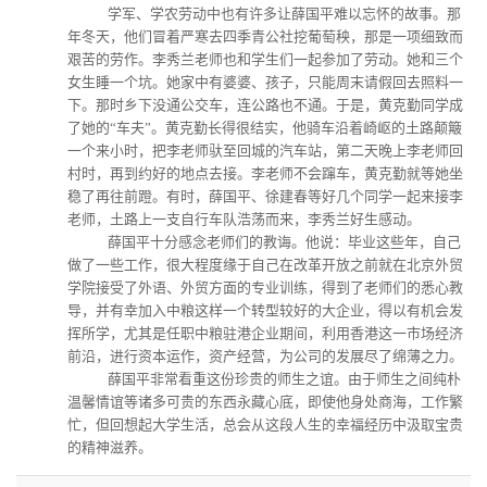
学军、学农劳动中也有许多让薛国平难以忘怀的故事。那
年冬天，他们冒着严寒去四季青公社挖葡萄秧，那是一项细致而
艰苦的劳作。李秀兰老师也和学生们一起参加了劳动。她和三个
女生睡一个坑。她家中有婆婆、孩子，只能周末请假回去照料一
下。那时乡下没通公交车，连公路也不通。于是，黄克勤同学成
了她的“车夫”。黄克勤长得很结实，他骑车沿着崎岖的土路颠簸
一个来小时，把李老师驮至回城的汽车站，第二天晚上李老师回
村时，再到约好的地点去接。李老师不会蹿车，黄克勤就等她坐
稳了再往前蹬。有时，薛国平、徐建春等好几个同学一起来接李
老师，土路上一支自行车队浩荡而来，李秀兰好生感动。
薛国平十分感念老师们的教诲。他说：毕业这些年，自己
做了一些工作，很大程度缘于自己在改革开放之前就在北京外贸
学院接受了外语、外贸方面的专业训练，得到了老师们的悉心教
导，并有幸加入中粮这样一个转型较好的大企业，得以有机会发
挥所学，尤其是任职中粮驻港企业期间，利用香港这一市场经济
前沿，进行资本运作，资产经营，为公司的发展尽了绵薄之力。
薛国平非常看重这份珍贵的师生之谊。由于师生之间纯朴
温馨情谊等诸多可贵的东西永藏心底，即使他身处商海，工作繁
忙，但回想起大学生活，总会从这段人生的幸福经历中汲取宝贵
的精神滋养。