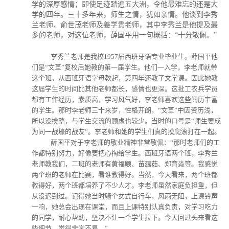
学的深厚感情；即使足迹踏遍五大洲，令他最难忘的还是大
学的四年。三十多年来，师生之情，犹如亲情。他谈到李秀
兰老师、俞世茂老师及姜学贵老师，其中李秀兰是他提及最
多的老师，对这位老师，薛国平用一句概括：“十分敬佩。”
李秀兰老师是我校1957届西班牙语专业毕业生。薛国平他
们是“文革”复校后她教的第一届学生。他们一入学，李老师就带
这个班，从西班牙语字母教起，第四年还教了文学课。因此她教
这届学生的时间比其他老师都长，感情也更深。这批工农兵学员
都有工作经历，素质高，学习风气好，李老师喜欢这些阅历丰富
的学生。那时李老师三十来岁，性格开朗，“文革”中因资历浅，
所以没挨整，与学生交流的顾虑也较少。当时的口号是“师生要成
为同一战壕的战友”。李老师和她的学生们真的摸爬滚打在一起。
薛国平对于李老师的敬业精神非常敬佩：“那时老师们的工
作都特别努力，好像要把心掏给学生。西班牙语两个班，李秀兰
老师教我们，二班的老师有黄福顺、苗蕴茹、郑育淼等。我感觉
两个班的老师在比赛，看谁教得好。当然，今天看来，两个班都
教得好，两个班都培养了不少人才。李老师虽然家庭负担重，但
从没迟到过。记得她当时骑个女式自行车，风雨无阻，上课铃声
一响，她总会出现在课堂，而且上课特别认真负责，对学习吃力
的同学，耐心帮助，坚决不让一个学生拉下。今天回过头来看这
些细节，觉得非常不易。”