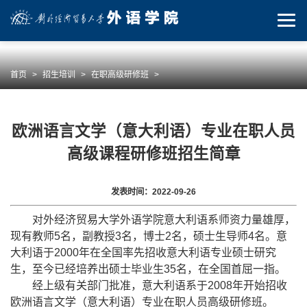
首页
>
招生培训
>
在职高级研修班
>
欧洲语言文学（意大利语）专业在职人员
高级课程研修班招生简章
发表时间：2022-09-26
对外经济贸易大学
外语学院
意大利
语系师资力量雄厚，
现有教师
5
名，
副教授
3名
，博士
2名
，硕士生导师4
名
。
意
大利语于2000年在全国率先招收意大利语专业硕士研究
生，至今已经培养出硕士毕业生35名，在全国首屈一指。
经上级有关部门批准，
意大利语
系于
2008
年开始招收
欧洲
语言文学
（意大利语）
专业
在职人员高级研修班
。