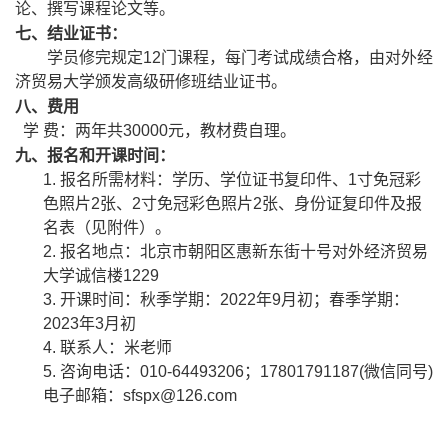
论、撰写课程论文等。
七
、
结业
证书：
学员修完规定1
2
门课程，每门考试成绩合格，
由对外经
济贸易大学颁发高级研修
班结业证书。
八
、费用
学
费：两年共
30000
元，
教材费自理
。
九
、报名和开课时间：
1.
报名所需材料：学历、学位证书复印件、1寸免冠彩
色照片2张、2寸免冠彩色照片2张、身份证复印件
及报
名表（见附件）。
2.
报名地点：北京市朝阳区惠新东街十号对外经济贸易
大学诚信楼1229
3.
开课时间：
秋季学期：202
2
年
9月初
；春季学期：
2023
年3月初
4.
联系人：米老师
5.
咨询电话：
0
10-64493206
；17801791187(微信同号)
电子
邮箱
：sfspx@126.com