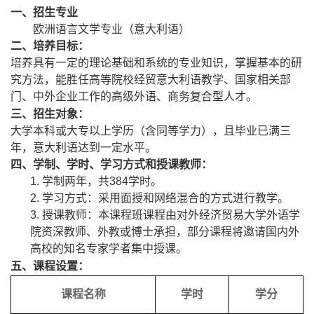
一、
招生专业
欧洲
语言文学专业
（意大利语）
二、培养目标：
培养具有一定的理论基础和系统的专业知识，掌握基本的研
究方法，能胜任高等院校经贸
意大利
语教学、国家相关部
门、中外企业工作的高级外语、商务复合型人才。
三、招生对象：
大学本科或大专以上学历（含同等学力），
且毕业已满三
年，意大利语
达到一定水平。
四、学制、学时、学习方式和授课教师：
1.
学制
两
年，共384学时。
2.
学习方式：
采用面授和网络混合的方式进行教学。
3.
授课教师：本课程班课程由对外经济贸易大学
外
语学
院资深
教师
、外教或博士承担，部分课程将邀请国内外
高校的知名专家学者集中授课。
五、课程设置：
课程名称
学时
学分